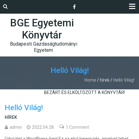
BGE Egyetemi
Könyvtár
Budapesti Gazdaságtudományi
Egyetem
Helló Világ!
Home
/
hírek
/
Helló Világ!
BEZÁRT ÉS ELKÖLTÖZÖTT A KÖNYVTÁR!
Helló Világ!
HÍREK
admin
2022.04.28.
1 Comment
Üdvözlet a WordPress-ben! Ez az első bejegyzés, amelyet lehet