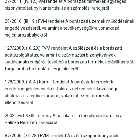
27/2011. (IV. 12.) VM rendelet A borászati termékek egységes
bizonylatolási, nyilvántartási és elszámolási rendjéről
25/2010. (III. 19.) FVM rendelet A borászati üzemek működésének
engedélyezéséről, valamint a tevékenységükre vonatkozó
higiéniai szabályokról
127/2009. (IX. 29.) FVM rendelet A szőlészeti és a borászati
adatszolgáltatás, valamint a származási bizonyítványok
kiadásának rendjéről, továbbá a borászati termékek előállításáról,
forgalomba hozataláról és jelöléséről
178/2009. (IX. 4.) Korm. Rendelet A borászati termékek
eredetmegjelöléseinek és földrajzi jelzéseinek közösségi
oltalmára irányuló eljárásról, valamint ezen termékek
ellenőrzéséről
2008. évi LXXIII. Törvény A pálinkáról, a törkölypálinkáról és a
Pálinka Nemzeti Tanácsról
87/2006. (XII. 28.) FVM rendelet A szőlő szaporítóanyagok