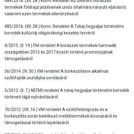
484/2016. (XII. 28.) Korm. Rendelet Az ízesített borászati
termékek földrajzi jelzéseinek uniós oltalmára irányuló eljárásról,
valamint ezen termékek ellenőrzéséről
485/2016. (XII. 28.) Korm. Rendelet A Tokaj-hegyaljai történelmi
borvidék kultúrtáj világörökségi kezelési tervéről
4/2015. (II. 19.) FM rendelet A borászati termékek harmadik
országokban 2015 és 2017 között történő promóciójának
támogatásáról
56/2014. (IV. 30.) VM rendelet A borkészítésre alkalmas
szőlőfajták osztályba sorolásáról
5/2012. (II. 7.) NEFMI rendelet A tokaj-hegyaljai történelmi borvidék
történeti tájjá nyilvánításáról
70/2012. (VII. 16.) VM rendelet A szőlőfeldolgozás és a
borkészítés során keletkező melléktermékek kivonásáról és
támogatással történő lepárlásáról