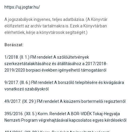
https://uj.jogtar.hu/
A jogszabályok ingyenes, teljes adatbázisa. (A Könyvtár
előfizetett az archív tartalmakra is. Ezek a Könyvtárban
elérhetőek, kérje a könyvtárosok segítségét.)
Borászat:
1/2018. (II. 1.) FM rendelet A szőlőültetvények
szerkezetátalakításához és átállításához a 2017/2018-
2019/2020 borpiaci években igényelhető támogatásról
9/2017. (III. 6.) FM rendelet A borszőlő telepítésére és kivágására
vonatkozó szabályokról
49/2017. (IX. 29.) FM rendelet A kisüzemi bortermelői regiszterről
395/2016. (XII. 5.) Korm. Rendelet A BOR-VIDÉK Tokaj-Hegyalja
Nemzeti Program végrehajtásával kapcsolatos egyes kérdésekről