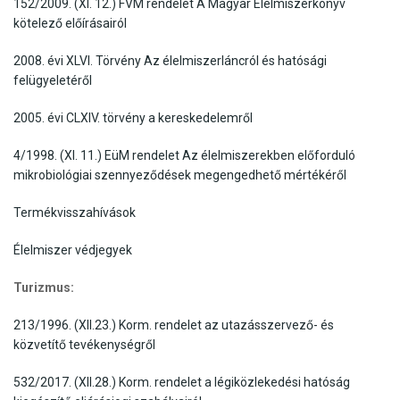
152/2009. (XI. 12.) FVM rendelet A Magyar Élelmiszerkönyv
kötelező előírásairól
2008. évi XLVI. Törvény Az élelmiszerláncról és hatósági
felügyeletéről
2005. évi CLXIV. törvény a kereskedelemről
4/1998. (XI. 11.) EüM rendelet Az élelmiszerekben előforduló
mikrobiológiai szennyeződések megengedhető mértékéről
Termékvisszahívások
Élelmiszer védjegyek
Turizmus:
213/1996. (XII.23.) Korm. rendelet az utazásszervező- és
közvetítő tevékenységről
532/2017. (XII.28.) Korm. rendelet a légiközlekedési hatóság