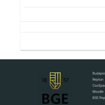
Budapes
Neptun
CooSpa
Moodle
BGE Rep