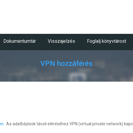
Dokumentumtár
Visszajelzés
Foglalj könyvtárost
VPN hozzáférés
en.
Az adatbázisok távoli eléréséhez VPN (virtual private network) kap