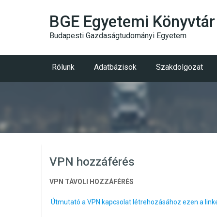
BGE Egyetemi Könyvtár
Budapesti Gazdaságtudományi Egyetem
Rólunk
Adatbázisok
Szakdolgozat
VPN hozzáférés
VPN TÁVOLI HOZZÁFÉRÉS
Útmutató a VPN kapcsolat létrehozásához ezen a link