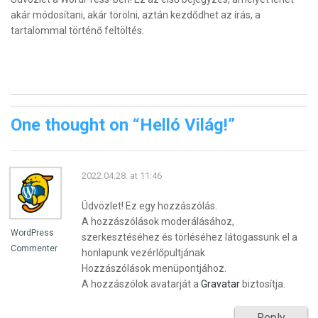
akár módosítani, akár törölni, aztán kezdődhet az írás, a
tartalommal történő feltöltés.
One thought on “
Helló Világ!
”
2022.04.28. at 11:46
Üdvözlet! Ez egy hozzászólás.
A hozzászólások moderálásához,
WordPress
szerkesztéséhez és törléséhez látogassunk el a
Commenter
honlapunk vezérlőpultjának
Hozzászólások menüpontjához.
A hozzászólok avatarját a
Gravatar
biztosítja.
Reply