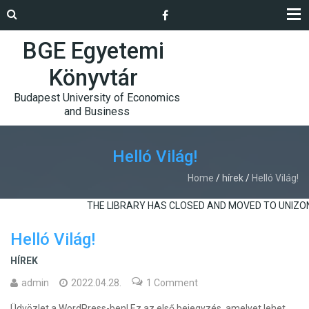
BGE Egyetemi
Könyvtár
Budapest University of Economics
and Business
Helló Világ!
Home
/
hírek
/
Helló Világ!
THE LIBRARY HAS CLOSED AND MOVED TO UNIZON
Helló Világ!
HÍREK
admin
2022.04.28.
1 Comment
Üdvözlet a WordPress-ben! Ez az első bejegyzés, amelyet lehet