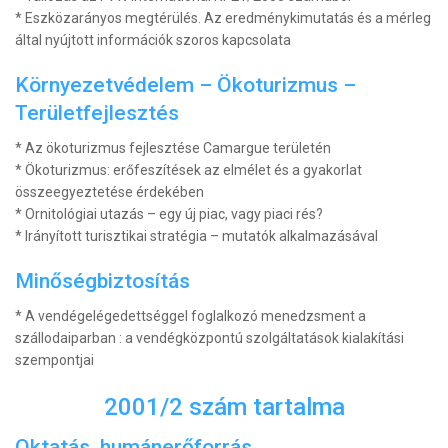
* Eszközarányos megtérülés. Az eredménykimutatás és a mérleg
által nyújtott információk szoros kapcsolata
Környezetvédelem – Ökoturizmus –
Területfejlesztés
* Az ökoturizmus fejlesztése Camargue területén
* Ökoturizmus: erőfeszítések az elmélet és a gyakorlat
összeegyeztetése érdekében
* Ornitológiai utazás – egy új piac, vagy piaci rés?
* Irányított turisztikai stratégia – mutatók alkalmazásával
Minőségbiztosítás
* A vendégelégedettséggel foglalkozó menedzsment a
szállodaiparban : a vendégközpontú szolgáltatások kialakítási
szempontjai
2001/2 szám tartalma
Oktatás, humánerőforrás