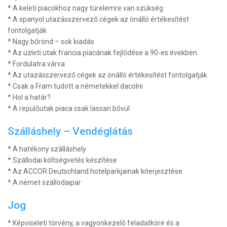
* A keleti piacokhoz nagy türelemre van szükség
* A spanyol utazásszervező cégek az önálló értékesítést
fontolgatják
* Nagy bőrönd – sok kiadás
* Az üzleti utak francia piacának fejlődése a 90-es években
* Fordulatra várva
* Az utazásszervező cégek az önálló értékesítést fontolgatják
* Csak a Fram tudott a németekkel dacolni
* Hol a határ?
* A repülőutak piaca csak lassan bővül
Szálláshely – Vendéglátás
* A hatékony szálláshely
* Szállodai költségvetés készítése
* Az ACCOR Deutschland hotelparkjainak kiterjesztése
* A német szállodaipar
Jog
* Képviseleti törvény, a vagyonkezelő feladatköre és a