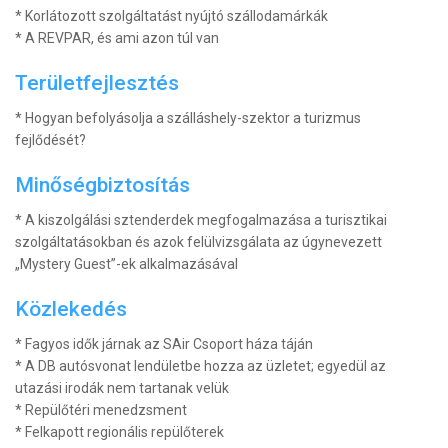
* Korlátozott szolgáltatást nyújtó szállodamárkák
* A REVPAR, és ami azon túl van
Területfejlesztés
* Hogyan befolyásolja a szálláshely-szektor a turizmus
fejlődését?
Minőségbiztosítás
* A kiszolgálási sztenderdek megfogalmazása a turisztikai
szolgáltatásokban és azok felülvizsgálata az úgynevezett
„Mystery Guest”-ek alkalmazásával
Közlekedés
* Fagyos idők járnak az SAir Csoport háza táján
* A DB autósvonat lendületbe hozza az üzletet; egyedül az
utazási irodák nem tartanak velük
* Repülőtéri menedzsment
* Felkapott regionális repülőterek