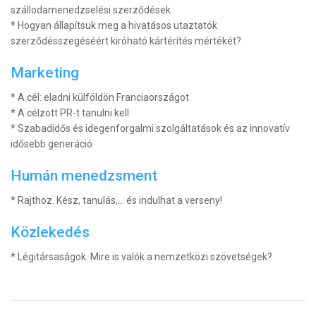
szállodamenedzselési szerződések
* Hogyan állapítsuk meg a hivatásos utaztatók
szerződésszegéséért kiróható kártérítés mértékét?
Marketing
* A cél: eladni külföldön Franciaországot
* A célzott PR-t tanulni kell
* Szabadidős és idegenforgalmi szolgáltatások és az innovatív
idősebb generáció
Humán menedzsment
* Rajthoz. Kész, tanulás,… és indulhat a verseny!
Közlekedés
* Légitársaságok. Mire is valók a nemzetközi szövetségek?