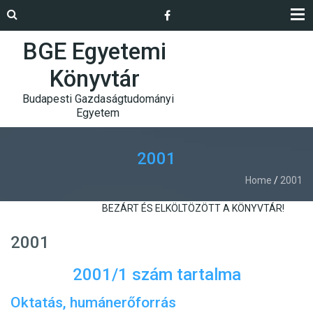
BGE Egyetemi
Könyvtár
Budapesti Gazdaságtudományi
Egyetem
2001
Home
/
2001
BEZÁRT ÉS ELKÖLTÖZÖTT A KÖNYVTÁR!
2001
2001/1 szám tartalma
Oktatás, humánerőforrás