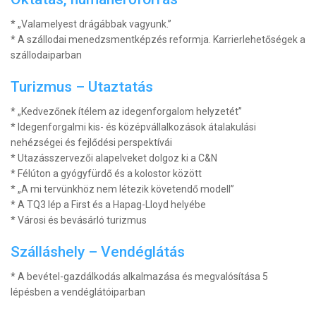
* „Valamelyest drágábbak vagyunk.”
* A szállodai menedzsmentképzés reformja. Karrierlehetőségek a
szállodaiparban
Turizmus – Utaztatás
* „Kedvezőnek ítélem az idegenforgalom helyzetét”
* Idegenforgalmi kis- és középvállalkozások átalakulási
nehézségei és fejlődési perspektívái
* Utazásszervezői alapelveket dolgoz ki a C&N
* Félúton a gyógyfürdő és a kolostor között
* „A mi tervünkhöz nem létezik követendő modell”
* A TQ3 lép a First és a Hapag-Lloyd helyébe
* Városi és bevásárló turizmus
Szálláshely – Vendéglátás
* A bevétel-gazdálkodás alkalmazása és megvalósítása 5
lépésben a vendéglátóiparban