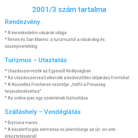
2001/3 szám tartalma
Rendezvény
* A kereskedelmi vásárok világa
* Rimini és San Marino: a turizmustól a vásárokig és
összejövetelekig
Turizmus – Utaztatás
* Utazásszervezők az Egyesült Királyságban
* Az utazásszervező elkerülik a kedvezőtlen időjárású frontokat
* A Nouvelles Frontieres vezetője: „hídfő a Preussag
terjeszkedéséhez”
* Az online piac egy szeletének biztosítása
Szálláshely – Vendéglátás
* Biztosra menni
* A készletforgás elemzése és jelentősége az ún. on-site
érkeztetéseknél