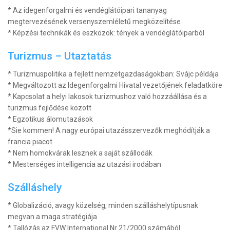
* Az idegenforgalmi és vendéglátóipari tananyag
megtervezésének versenyszemléletű megközelítése
* Képzési technikák és eszközök: tények a vendéglátóiparból
Turizmus – Utaztatás
* Turizmuspolitika a fejlett nemzetgazdaságokban: Svájc példája
* Megváltozott az Idegenforgalmi Hivatal vezetőjének feladatköre
* Kapcsolat a helyi lakosok turizmushoz való hozzáállása és a
turizmus fejlődése között
* Egzotikus álomutazások
*Sie kommen! A nagy európai utazásszervezők meghódítják a
francia piacot
* Nem homokvárak lesznek a saját szállodák
* Mesterséges intelligencia az utazási irodában
Szálláshely
* Globalizáció, avagy közelség, minden szálláshelytípusnak
megvan a maga stratégiája
* Tallózás az FVW International Nr 21/2000 számából