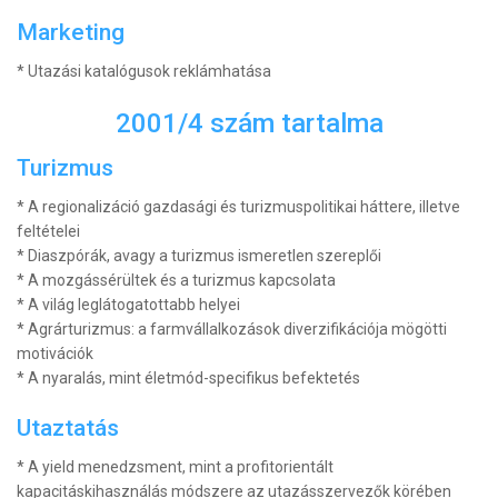
Marketing
* Utazási katalógusok reklámhatása
2001/4 szám tartalma
Turizmus
* A regionalizáció gazdasági és turizmuspolitikai háttere, illetve
feltételei
* Diaszpórák, avagy a turizmus ismeretlen szereplői
* A mozgássérültek és a turizmus kapcsolata
* A világ leglátogatottabb helyei
* Agrárturizmus: a farmvállalkozások diverzifikációja mögötti
motivációk
* A nyaralás, mint életmód-specifikus befektetés
Utaztatás
* A yield menedzsment, mint a profitorientált
kapacitáskihasználás módszere az utazásszervezők körében