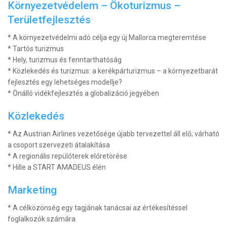
Környezetvédelem – Ökoturizmus –
Területfejlesztés
* A környezetvédelmi adó célja egy új Mallorca megteremtése
* Tartós turizmus
* Hely, turizmus és fenntarthatóság
* Közlekedés és turizmus: a kerékpárturizmus – a környezetbarát
fejlesztés egy lehetséges modellje?
* Önálló vidékfejlesztés a globalizáció jegyében
Közlekedés
* Az Austrian Airlines vezetősége újabb tervezettel áll elő; várható
a csoport szervezeti átalakítása
* A regionális repülőterek előretörése
* Hille a START AMADEUS élén
Marketing
* A célközönség egy tagjának tanácsai az értékesítéssel
foglalkozók számára