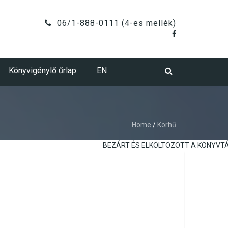
06/1-888-0111 (4-es mellék)
Könyvigénylő űrlap
EN
Home
/
Korhű
BEZÁRT ÉS ELKÖLTÖZÖTT A KÖNYVTÁR!