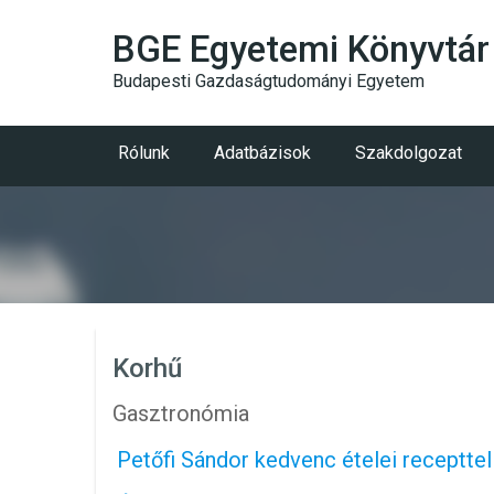
BGE Egyetemi Könyvtár
Budapesti Gazdaságtudományi Egyetem
Rólunk
Adatbázisok
Szakdolgozat
Korhű
Gasztronómia
Petőfi Sándor kedvenc ételei recepttel