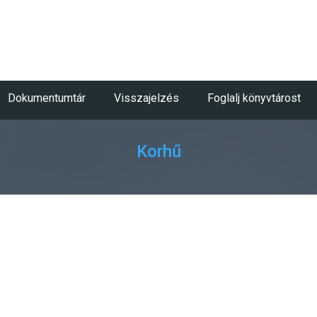
Dokumentumtár
Visszajelzés
Foglalj könyvtárost
Korhű